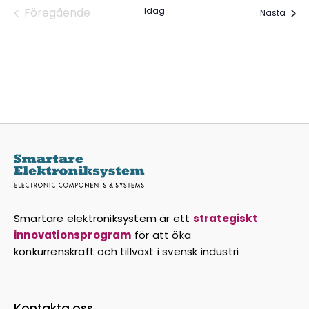
Föregående
Idag
Even
Nästa
Evenemang
Smartare elektroniksystem är ett
strategiskt
innovationsprogram
för att öka
konkurrenskraft och tillväxt i svensk industri
Kontakta oss