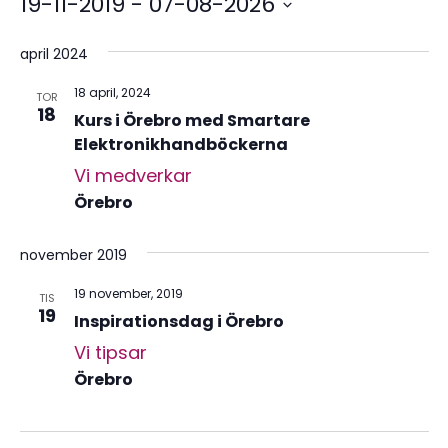
19-11-2019
 - 
07-08-2026
Välj
datum.
april 2024
18 april, 2024
TOR
18
Kurs i Örebro med Smartare
Elektronikhandböckerna
Vi medverkar
Örebro
november 2019
19 november, 2019
TIS
19
Inspirationsdag i Örebro
Vi tipsar
Örebro