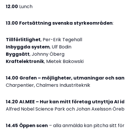
12.00
Lunch
13.00
Fortsättning svenska styrkeområden
:
Tillförlitlighet
, Per-Erik Tegehall
Inbyggda system
, Ulf Bodin
Byggsätt
, Johnny Öberg
Kraftelektronik
, Mietek Bakowski
14.00
Grafen – möjligheter, utmaningar och sam
Charpentier, Chalmers Industriteknik
14.20
AI.MEE – Hur kan mitt företag utnyttja AI ida
Alfred Nobel Science Park och Johan Axelsson Örebro 
14.45
Öppen scen
– alla anmälda kan pitcha sitt före