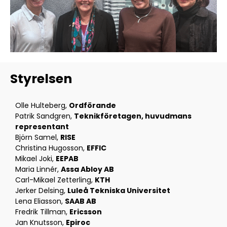
Styrelsen
Olle Hulteberg,
Ordförande
Patrik Sandgren,
Teknikföretagen, huvudmans
representant
Björn Samel,
RISE
Christina Hugosson,
EFFIC
Mikael Joki,
EEPAB
Maria Linnér,
Assa Abloy AB
Carl-Mikael Zetterling,
KTH
Jerker Delsing,
Luleå Tekniska Universitet
Lena Eliasson,
SAAB AB
Fredrik Tillman,
Ericsson
Jan Knutsson,
Epiroc