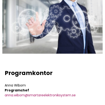
Programkontor
Anna Wibom
Programchef
anna.wibom@smartareelektroniksystem.se