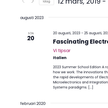
12 mars, 2019
 - 
Idag
Välj
datum.
augusti 2023
20 augusti, 2023
-
25 augusti, 20
SÖN
20
Fascinating Electr
Vi tipsar
Italien
2023 Summer School Edition A radi
how we work. The innovations tha
the rapid developments of Ele
Microelectronics and Integrati
Systems paradigms. […]
februari 2020