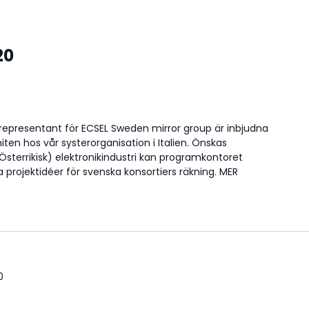
20
epresentant för ECSEL Sweden mirror group är inbjudna
miten hos vår systerorganisation i Italien. Önskas
sterrikisk) elektronikindustri kan programkontoret
 projektidéer för svenska konsortiers räkning. MER
0