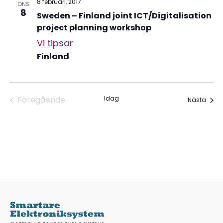
8 februari, 2017
ONS
8
Sweden – Finland joint ICT/Digitalisation
project planning workshop
Vi tipsar
Finland
Föregående
Idag
Even
Nästa
Evenemang