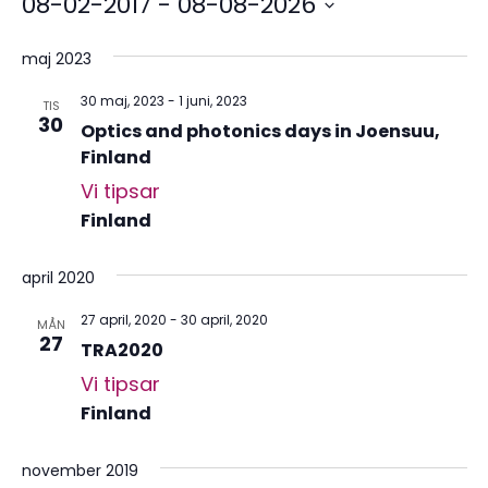
08-02-2017
 - 
08-08-2026
Välj
datum.
maj 2023
30 maj, 2023
-
1 juni, 2023
TIS
30
Optics and photonics days in Joensuu,
Finland
Vi tipsar
Finland
april 2020
27 april, 2020
-
30 april, 2020
MÅN
27
TRA2020
Vi tipsar
Finland
november 2019