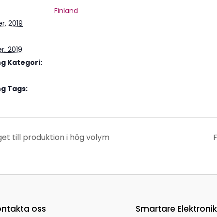
Finland
r, 2019
r, 2019
 Kategori:
g Tags:
et till produktion i hög volym
ntakta oss
Smartare Elektroni