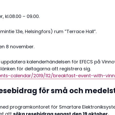
 kl.08.00 – 09.00.
imintie 13e, Helsingfors) rum ”Terrace Hall”.
gen 8 november.
 uppdatera kalenderhändelsen för EFECS på Vinn
nken för deltagarna att registrera sig.
nts-calendar/2019/112/breakfast-event-with-vin
esebidrag för små och medels
 med programkontoret för Smartare Elektroniksy
et att
söka resebidrag senast den 19 oktober.