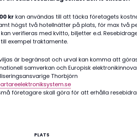
00 kr
kan användas till att täcka företagets kostna
amt högst två hotellnätter på plats, för max två p
n verifieras med kvitto, biljetter e.d. Resebidraget 
till exempel traktamente.
iljas är begränsat och urval kan komma att göras 
rnationell samverkan och Europisk elektronikinno
liseringsansvarige Thorbjörn
rtareelektroniksystem.se
må företagare skall göra för att erhålla resebidra
PLATS