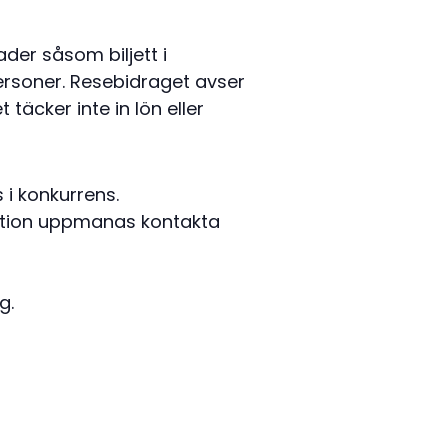
der såsom biljett i
ersoner. Resebidraget avser
täcker inte in lön eller
i konkurrens.
vation uppmanas kontakta
g.