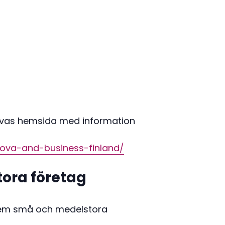
ovas hemsida med information
nova-and-business-finland/
tora företag
stem små och medelstora