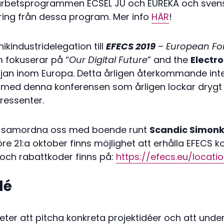
betsprogrammen ECSEL JU och EUREKA och svenska
ring från dessa program. Mer info
HÄR
!
ikindustridelegation till
EFECS 2019
– European For
 fokuserar på “
Our Digital Future
” and the
Electr
an inom Europa. Detta årligen återkommande intern
d med denna konferensen som årligen lockar drygt
ressenter.
r samordna oss med boende runt
Scandic Simon
före 21:a oktober finns möjlighet att erhålla EFECS
och rabattkoder finns på:
https://efecs.eu/locatio
dé
eter att pitcha konkreta projektidéer och att under