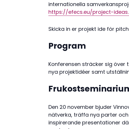
internationella samverkanspr
https://efecs.eu/project-ideas
Skicka in er projekt ide för pitc
Program
Konferensen sträcker sig över
nya projektidéer samt utställni
Frukostseminariu
Den 20 november bjuder Vinnova
nätverka, träffa nya parter och
inspirerande presentationer d