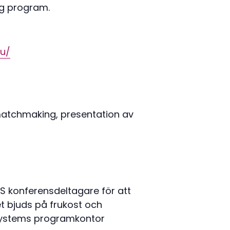
g program.
eu/
matchmaking, presentation av
S konferensdeltagare för att
et bjuds på frukost och
ksystems programkontor