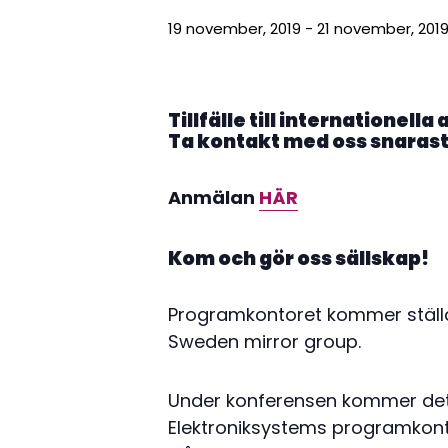
19 november, 2019
-
21 november, 201
Tillfälle till internationell
Ta kontakt med oss snarast 
Anmälan
HÄR
Kom och gör oss sällskap!
Programkontoret kommer ställa
Sweden mirror group.
Under konferensen kommer det o
Elektroniksystems programkonto