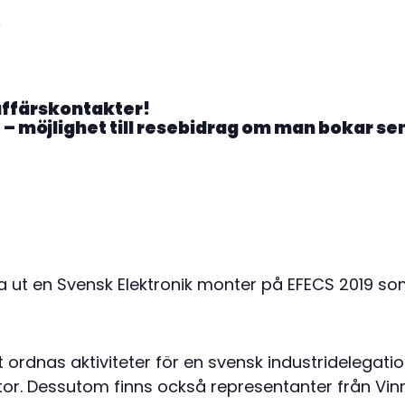
9
a affärskontakter!
– möjlighet till resebidrag om man bokar sen
 ut en Svensk Elektronik monter på EFECS 2019 so
rdnas aktiviteter för en svensk industridelegati
r. Dessutom finns också representanter från Vinn