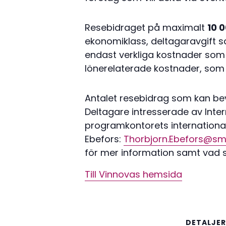
Resebidraget på maximalt
10 0
ekonomiklass, deltagaravgift s
endast verkliga kostnader som ka
lönerelaterade kostnader, som 
Antalet resebidrag som kan bev
Deltagare intresserade av Inte
programkontorets internationa
Ebefors:
Thorbjorn.Ebefors@sma
för mer information samt vad s
Till Vinnovas hemsida
DETALJER