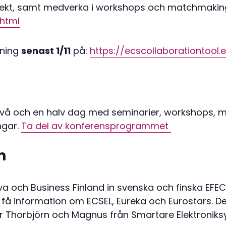
ojekt, samt medverka i workshops och matchmakin
.html
hning
senast 1/11
på:
https://ecscollaborationtool.
 två och en halv dag med seminarier, workshops, 
ngar.
Ta del av konferensprogrammet
m
 och Business Finland in svenska och finska EFEC
 få information om ECSEL, Eureka och Eurostars. D
är Thorbjörn och Magnus från Smartare Elektroni