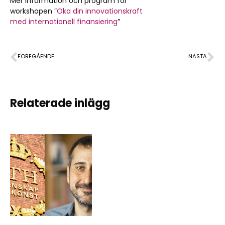
Mer information och program för
workshopen ”
Öka din innovationskraft
med internationell finansiering
”
FÖREGÅENDE
NÄSTA
Möt oss på Embedded Conference Scandinavia, Kistamässan, 3-4 nov 2016
Workshops inom kompetensnavet
Relaterade inlägg