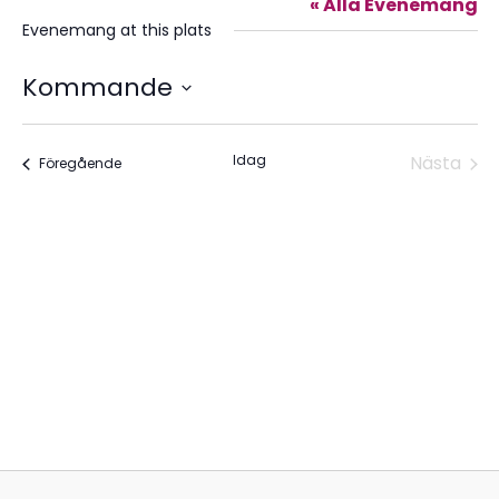
« Alla Evenemang
Evenemang at this plats
Kommande
Välj
datum.
Idag
Nästa
Evenemang
Föregående
Evene