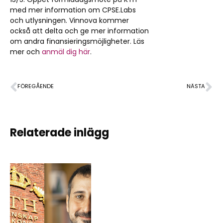
med mer information om CPSE.Labs
och utlysningen. Vinnova kommer
också att delta och ge mer information
om andra finansieringsmöjligheter. Läs
mer och
anmäl dig här
.
FÖREGÅENDE
NÄSTA
Matchmaking på Scandinavian Electronics Event
Företagsforskarskola i tillförlitliga inbyggda sensorsystem vid MdH
Relaterade inlägg