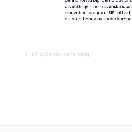
Denna första Digi Demo Day är st
utvecklingen inom svensk indust
innovationsprogram, SIP Lättvikt,
ett stort behov av snabb kompe
Föregående
Evenemang