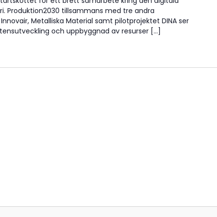
artskottet för ett brett samarbete kring den digitala
ri. Produktion2030 tillsammans med tre andra
 Innovair, Metalliska Material samt pilotprojektet DINA ser
tensutveckling och uppbyggnad av resurser […]