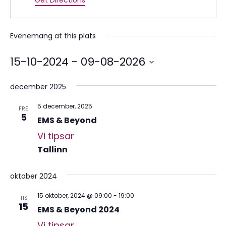
Get Directions
Evenemang at this plats
15-10-2024
 - 
09-08-2026
Välj
datum.
december 2025
5 december, 2025
FRE
5
EMS & Beyond
Vi tipsar
Tallinn
oktober 2024
15 oktober, 2024 @ 09:00
-
19:00
TIS
15
EMS & Beyond 2024
Vi tipsar