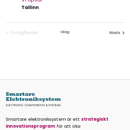
Tallinn
Föregående
Idag
Even
Nästa
Evenemang
Smartare elektroniksystem är ett
strategiskt
innovationsprogram
för att öka