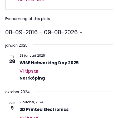
Get Directions
Evenemang at this plats
08-09-2016
 - 
09-08-2026
Välj
datum.
januari 2025
28 januari, 2025
TIS
28
WISE Networking Day 2025
Vi tipsar
Norrköping
oktober 2024
9 oktober, 2024
ONS
9
3D Printed Electronics
Vi tipsar