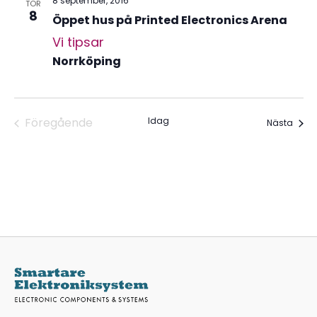
8 september, 2016
TOR
8
Öppet hus på Printed Electronics Arena
Vi tipsar
Norrköping
Föregående
Idag
Even
Nästa
Evenemang