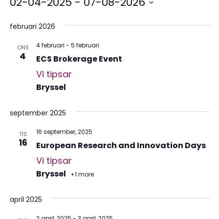
02-04-2025
 - 
07-08-2026
Välj
datum.
februari 2026
4 februari
-
5 februari
ONS
4
ECS Brokerage Event
Vi tipsar
Bryssel
september 2025
16 september, 2025
TIS
16
European Research and Innovation Days
Vi tipsar
Bryssel
+1 more
april 2025
2 april, 2025
-
3 april, 2025