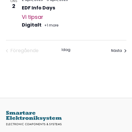
ONS
2
EDF Info Days
Vi tipsar
Digitalt
+1 more
Föregående
Idag
Even
Nästa
Evenemang