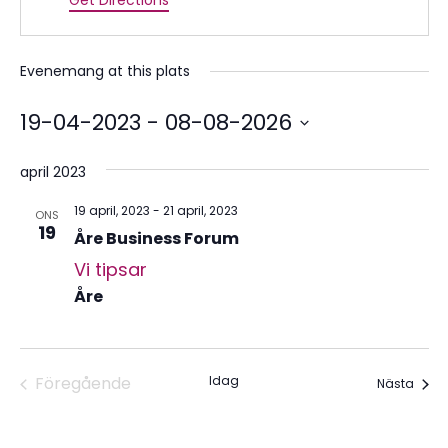
Get Directions
Evenemang at this plats
19-04-2023
 - 
08-08-2026
Välj
datum.
april 2023
19 april, 2023
-
21 april, 2023
ONS
19
Åre Business Forum
Vi tipsar
Åre
Föregående
Idag
Even
Nästa
Evenemang