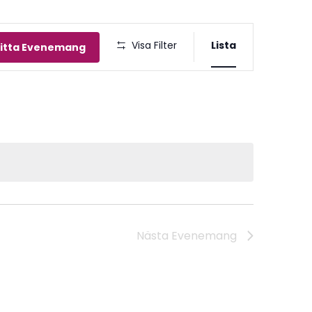
Eveneman
Visa Filter
Lista
itta Evenemang
vynavigeri
Nästa
Evenemang