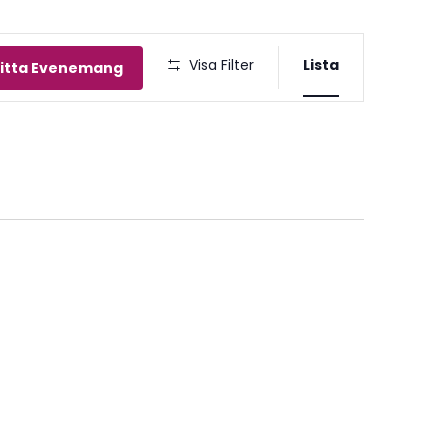
Eveneman
Visa Filter
Lista
itta Evenemang
vynavigeri