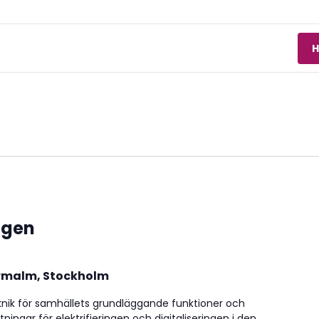
H
agen
rmalm, Stockholm
teknik för samhällets grundläggande funktioner och
ningar för elektrifieringen och digitaliseringen i den