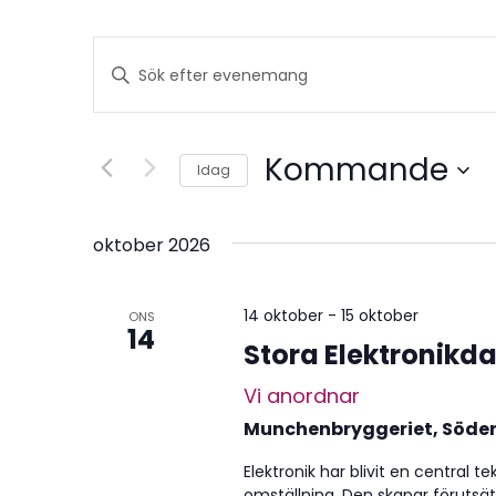
Evenemang
Ange
Search
nyckelord.
Sök
and
efter
Kommande
Views
Evenemang
Idag
efter
Navigation
Välj
nyckelord.
datum.
oktober 2026
14 oktober
-
15 oktober
ONS
14
Stora Elektronikd
Vi anordnar
Munchenbryggeriet, Söde
Elektronik har blivit en central 
omställning. Den skapar förutsätt