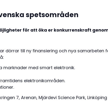
l svenska spetsområden
jligheter för att öka er konkurrenskraft geno
 dörrar till ny finansiering och nya samarbeten f
å:
a marknader med smart elektronik.
 framtidens elektronikområden.
tioner.
kringen 7, Arenan, Mjärdevi Science Park, Linköping
0