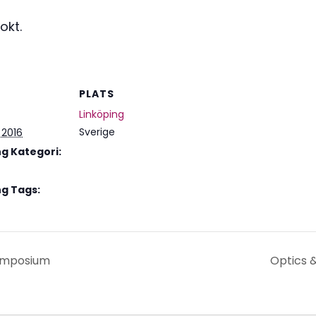
okt.
PLATS
Linköping
Sverige
 2016
 Kategori:
g Tags:
Symposium
Optics 