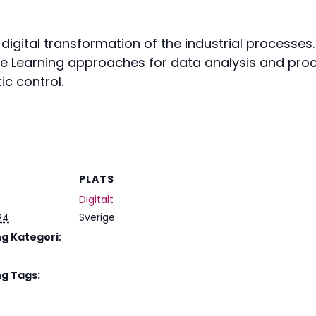
igital transformation of the industrial processes. 
e Learning approaches for data analysis and proce
ic control.
PLATS
Digitalt
Sverige
24
 Kategori:
g Tags: