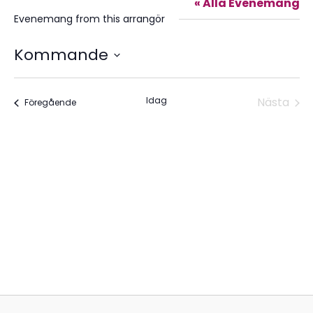
« Alla Evenemang
Evenemang from this arrangör
Kommande
Välj
datum.
Idag
Nästa
Evenemang
Föregående
Evene