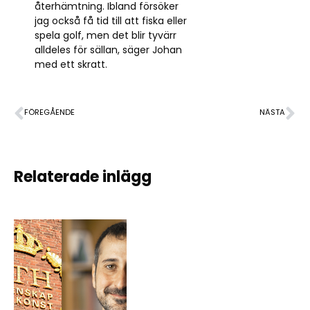
återhämtning. Ibland försöker
jag också få tid till att fiska eller
spela golf, men det blir tyvärr
alldeles för sällan, säger Johan
med ett skratt.
FÖREGÅENDE
NÄSTA
Cybersäkerhetsläget allvarligare än någonsin – hur kan man jobba med frågan?
En hjälpande hand till elektronikföretagen
Relaterade inlägg