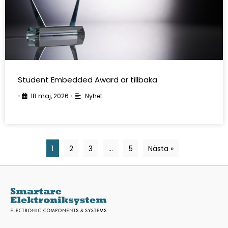
Student Embedded Award är tillbaka
•
18 maj, 2026
•
Nyhet
1
2
3
…
5
Nästa »