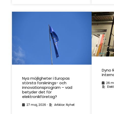
Dyno R
intern
Nya möjligheter i Europas
största forsknings- och
26 m
Elekt
innovationsprogram – vad
betyder det för
elektronikföretag?
27 maj, 2026
•
Artiklar
,
Nyhet