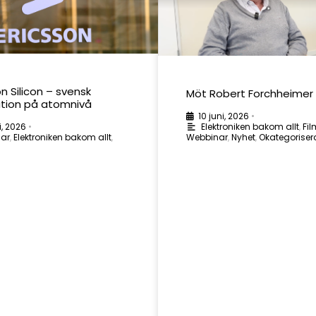
on Silicon – svensk
Möt Robert Forchheimer
ation på atomnivå
10 juni, 2026
•
i, 2026
•
Elektroniken bakom allt
,
Fil
lar
,
Elektroniken bakom allt
,
Webbinar
,
Nyhet
,
Okategorise