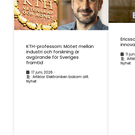
Ericss
innov
KTH-professorn: Mötet mellan
industri och forskning är
11 jun
avgörande för Sveriges
Artik
framtid
Nyhet
17 juni, 2026
•
Artiklar
,
Elektroniken bakom allt
,
Nyhet