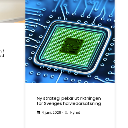
m /
rad
Ny strategi pekar ut riktningen
för Sveriges halvledarsatsning
4 juni, 2026
•
Nyhet