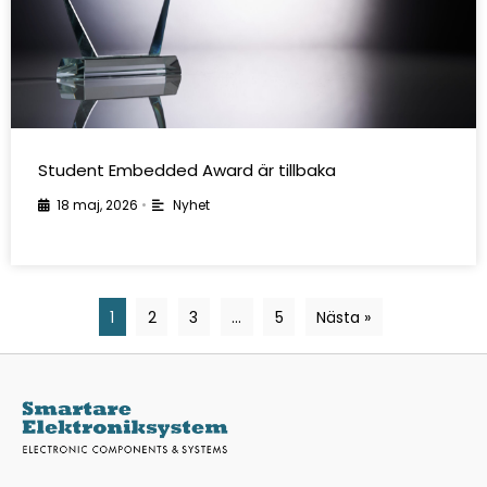
Student Embedded Award är tillbaka
18 maj, 2026
•
Nyhet
1
2
3
…
5
Nästa »