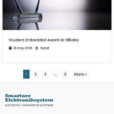
Student Embedded Award är tillbaka
18 maj, 2026
•
Nyhet
1
2
3
…
5
Nästa »