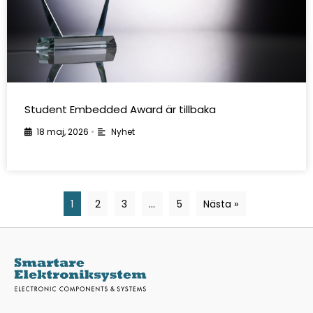
Student Embedded Award är tillbaka
18 maj, 2026
•
Nyhet
1
2
3
…
5
Nästa »