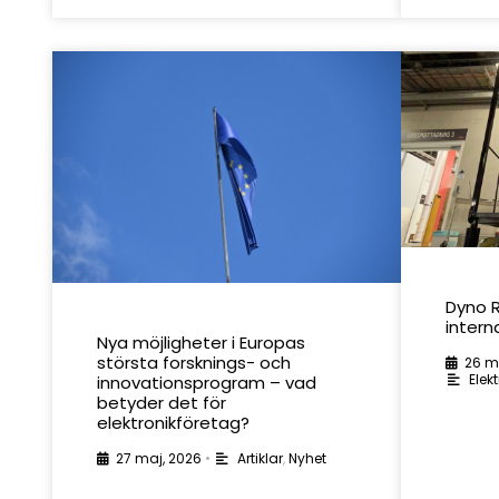
Dyno R
intern
Nya möjligheter i Europas
största forsknings- och
26 m
Elekt
innovationsprogram – vad
betyder det för
elektronikföretag?
27 maj, 2026
•
Artiklar
,
Nyhet