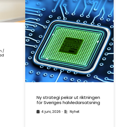
m /
rad
Ny strategi pekar ut riktningen
för Sveriges halvledarsatsning
4 juni, 2026
•
Nyhet