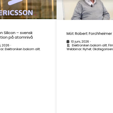
on Silicon – svensk
Möt Robert Forchheimer
ation på atomnivå
10 juni, 2026
•
i, 2026
•
Elektroniken bakom allt
,
Fil
lar
,
Elektroniken bakom allt
,
Webbinar
,
Nyhet
,
Okategorise