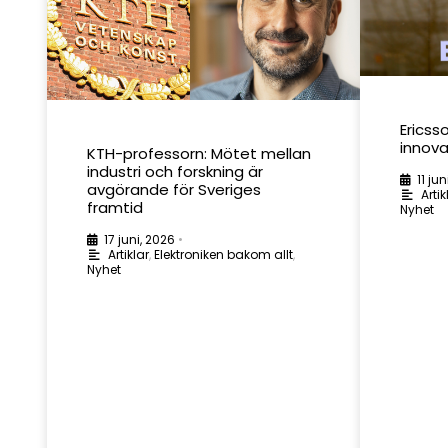
Ericss
innov
KTH-professorn: Mötet mellan
industri och forskning är
11 jun
avgörande för Sveriges
Artik
framtid
Nyhet
17 juni, 2026
•
Artiklar
,
Elektroniken bakom allt
,
Nyhet